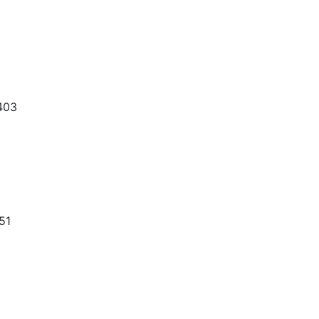
403
51