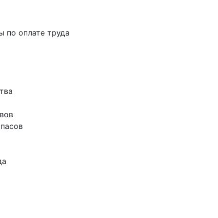
ты по оплате труда
тва
ивов
апасов
да