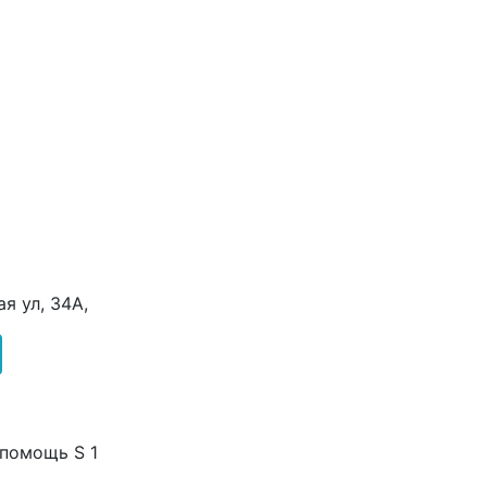
я ул, 34А,
 помощь S 1