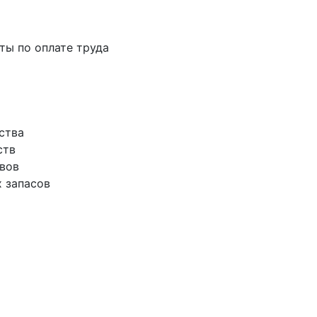
аты по оплате труда
ства
ств
ивов
х запасов