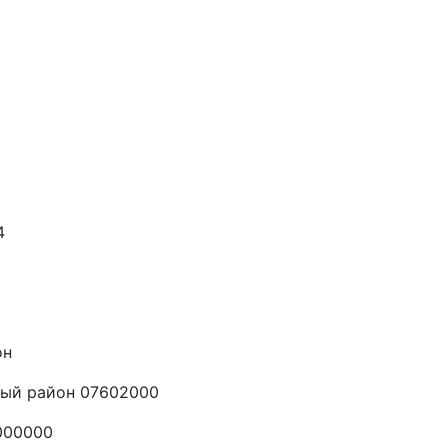
4
он
ный район 07602000
000000