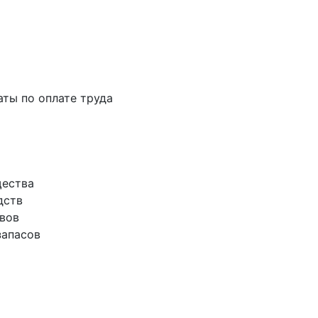
аты по оплате труда
щества
дств
ивов
запасов