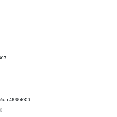
403
айон 46654000
0