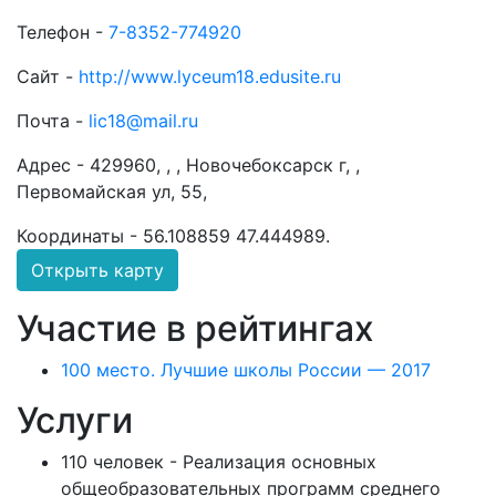
Телефон -
7-8352-774920
Сайт -
http://www.lyceum18.edusite.ru
Почта -
lic18@mail.ru
Адрес -
429960, , , Новочебоксарск г, ,
Первомайская ул, 55,
Координаты -
56.108859 47.444989
.
Открыть карту
Участие в рейтингах
100 место. Лучшие школы России — 2017
Услуги
110 человек - Реализация основных
общеобразовательных программ среднего