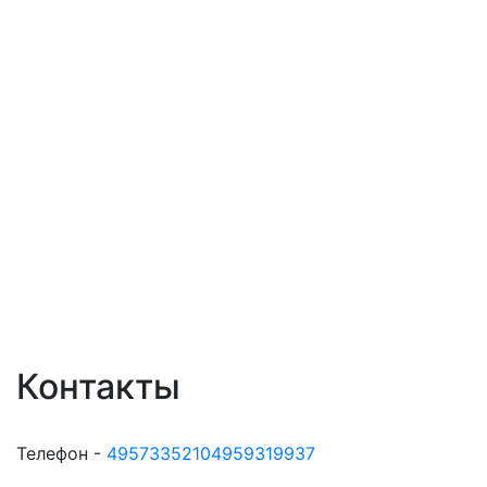
Контакты
Телефон -
49573352104959319937