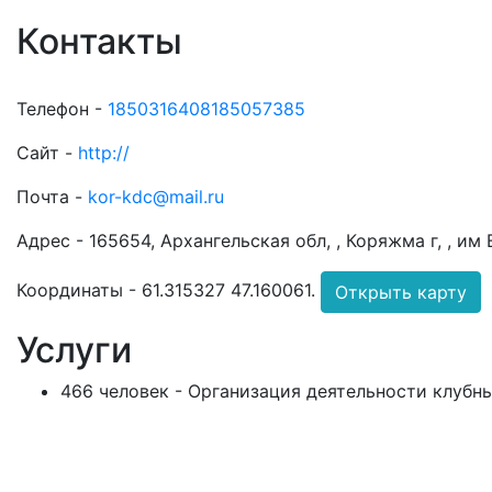
Контакты
Телефон -
1850316408185057385
Сайт -
http://
Почта -
kor-kdc@mail.ru
Адрес -
165654, Архангельская обл, , Коряжма г, , им 
Координаты -
61.315327 47.160061
.
Открыть карту
Услуги
466 человек - Организация деятельности клуб