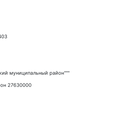
403
кий муниципальный район"""
йон 27630000