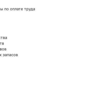
ты по оплате труда
ства
тв
ивов
х запасов