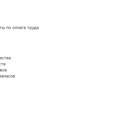
аты по оплате труда
ества
ств
ивов
запасов