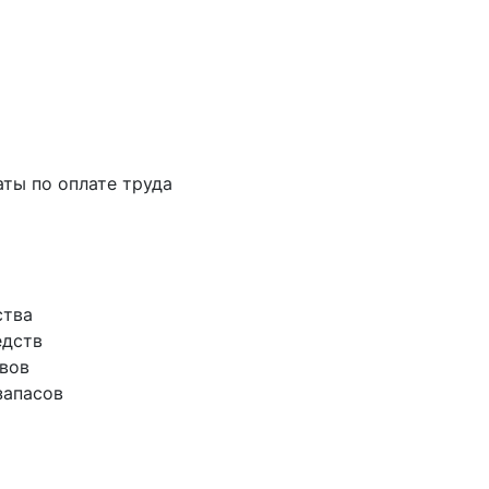
аты по оплате труда
ства
едств
ивов
запасов