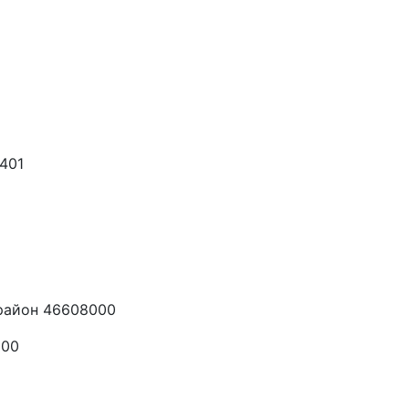
401
район 46608000
000