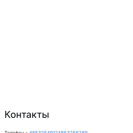
Контакты
Телефон -
48532549124853256289