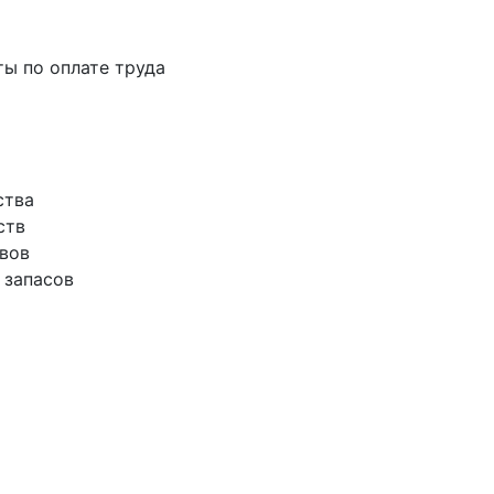
ты по оплате труда
ства
ств
ивов
 запасов