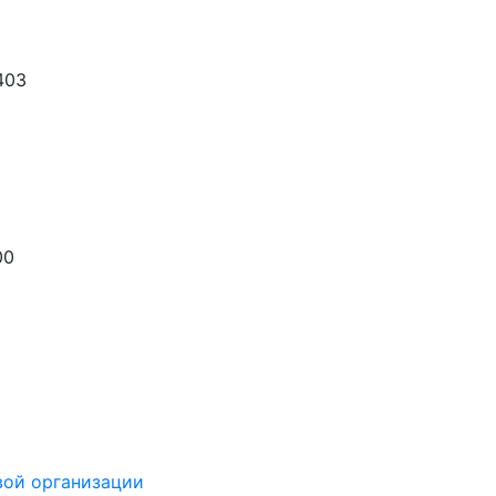
403
00
вой организации