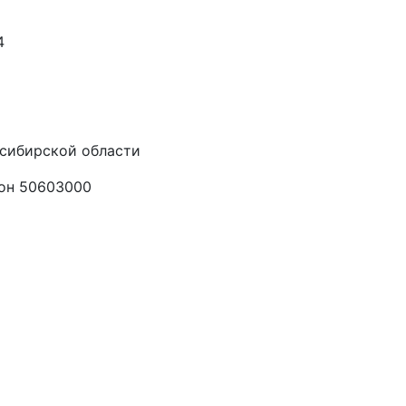
4
осибирской области
он 50603000