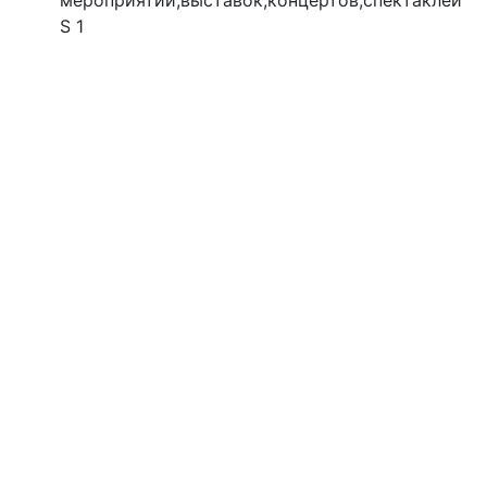
мероприятий,выставок,концертов,спектаклей
S 1