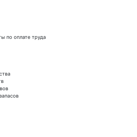
ты по оплате труда
ства
тв
ивов
запасов