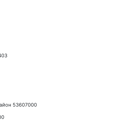
403
район 53607000
00