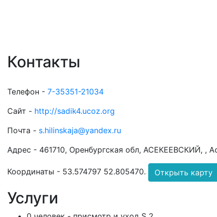
Контакты
Телефон -
7-35351-21034
Сайт -
http://sadik4.ucoz.org
Почта -
s.hilinskaja@yandex.ru
Адрес -
461710, Оренбургская обл, АСЕКЕЕВСКИЙ, , Ас
Координаты -
53.574797 52.805470
.
Открыть карту
Услуги
0 человек - присмотр и уход S 2