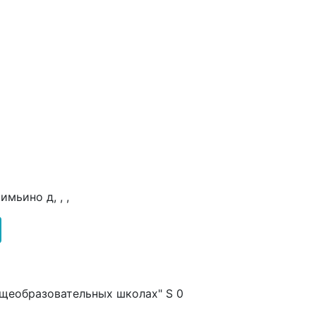
имьино д, , ,
бщеобразовательных школах" S 0