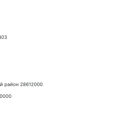
403
й район 28612000
00000