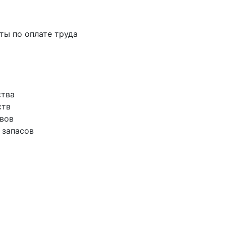
аты по оплате труда
ства
ств
ивов
 запасов