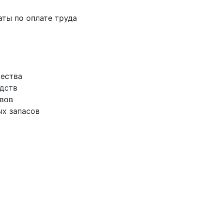
латы по оплате труда
щества
едств
ивов
ых запасов