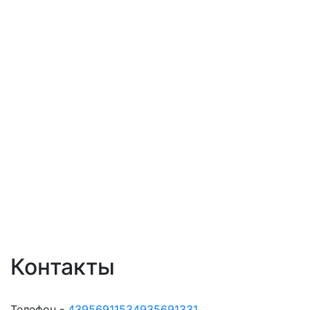
Контакты
Телефон -
43956911534935691331