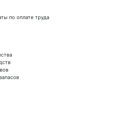
аты по оплате труда
ества
дств
ивов
запасов