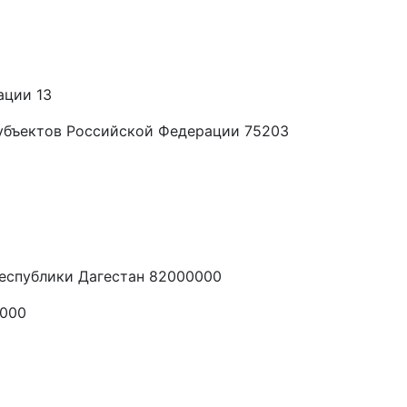
ации 13
убъектов Российской Федерации 75203
еспублики Дагестан 82000000
0000