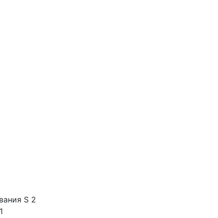
вания S 2
1