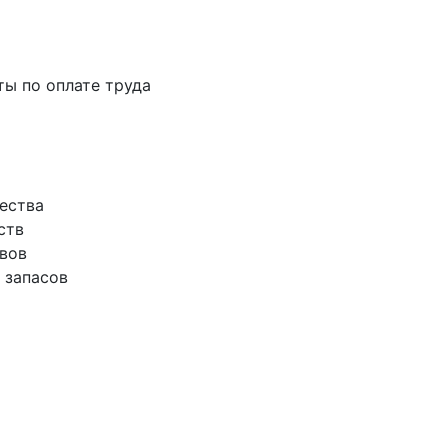
аты по оплате труда
щества
ств
ивов
 запасов