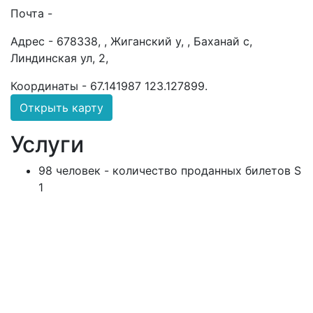
Почта -
Адрес -
678338, , Жиганский у, , Баханай с,
Линдинская ул, 2,
Координаты -
67.141987 123.127899
.
Открыть карту
Услуги
98 человек - количество проданных билетов S
1