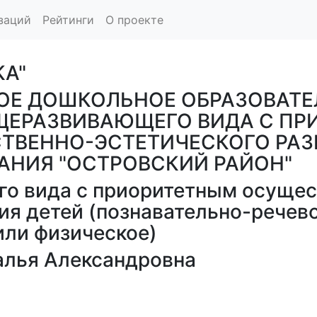
заций
Рейтинги
О проекте
КА"
Е ДОШКОЛЬНОЕ ОБРАЗОВАТЕ
ОБЩЕРАЗВИВАЮЩЕГО ВИДА С П
ВЕННО-ЭСТЕТИЧЕСКОГО РАЗВ
НИЯ "ОСТРОВСКИЙ РАЙОН"
о вида с приоритетным осущес
ия детей (познавательно-речев
или физическое)
лья Александровна