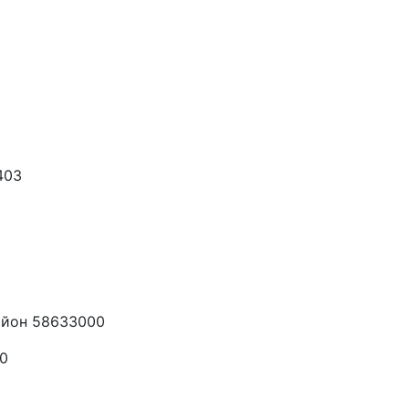
403
айон 58633000
0