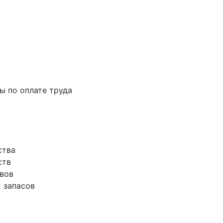
ты по оплате труда
ства
ств
ивов
х запасов