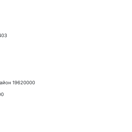
403
айон 19620000
00