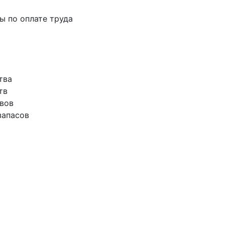
ты по оплате труда
тва
тв
ивов
запасов