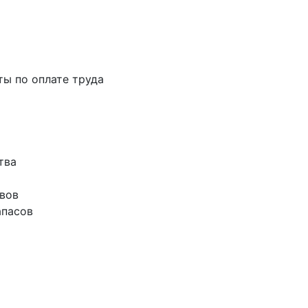
ты по оплате труда
тва
ивов
апасов