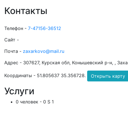
Контакты
Телефон -
7-47156-36512
Сайт -
Почта -
zaxarkovo@mail.ru
Адрес -
307627, Курская обл, Конышевский р-н, , Захар
Координаты -
51.805637 35.356728
.
Открыть карту
Услуги
0 человек - 0 S 1