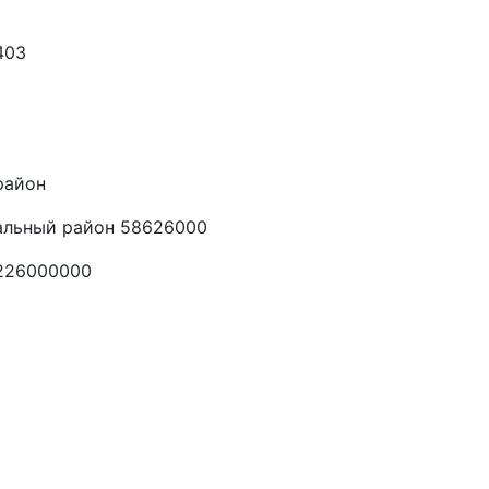
403
район
альный район 58626000
8226000000