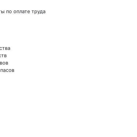
ты по оплате труда
ства
ств
ивов
апасов