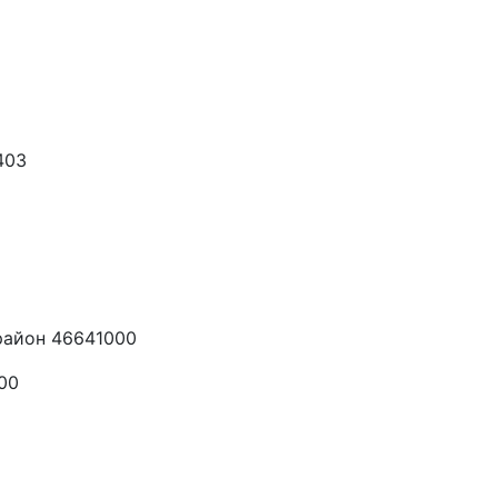
403
район 46641000
00