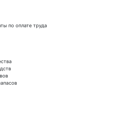
аты по оплате труда
ества
едств
ивов
запасов