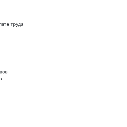
лате труда
ивов
в