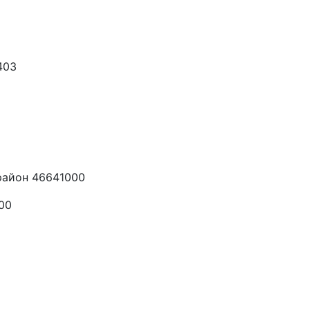
403
район 46641000
00