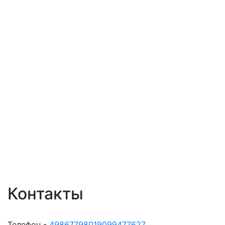
Контакты
Телефон -
49867798019099477627