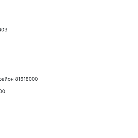
403
район 81618000
00