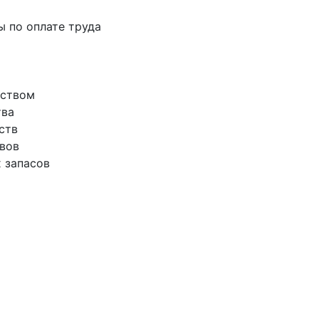
ы по оплате труда
еством
тва
ств
ивов
х запасов