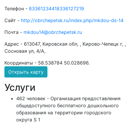
Телефон -
83361234418336127219
Сайт -
http://obrchepetsk.ru/index.php/mkdou-ds-14
Почта -
mkdou14@obrchepetsk.ru
Адрес -
613047, Кировская обл, , Кирово-Чепецк г, ,
Сосновая ул, 4/А,
Координаты -
58.538784 50.028696
.
Открыть карту
Услуги
462 человек - Организация предоставления
общедоступного бесплатного дошкольного
образования на территории городского
округа S 1