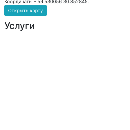
Координаты -
59.530056 30.852845
.
Открыть карту
Услуги