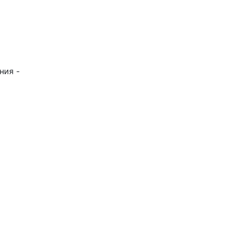
ния -