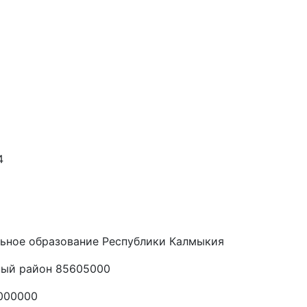
4
льное образование Республики Калмыкия
ный район 85605000
000000