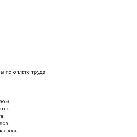
ты по оплате труда
твом
ства
тв
ивов
запасов