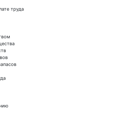
лате труда
ством
щества
ств
ивов
запасов
уда
ению