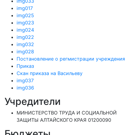
img033
img017
img025
img023
img024
img022
img032
img028
Постановление о регмистрации учреждения
Приказ
Скан приказа на Васильеву
img037
img036
Учредители
МИНИСТЕРСТВО ТРУДА И СОЦИАЛЬНОЙ
ЗАЩИТЫ АЛТАЙСКОГО КРАЯ 01200090
Бюджеты