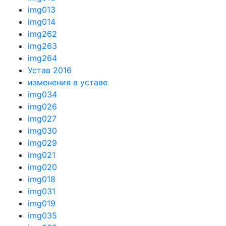
img013
img014
img262
img263
img264
Устав 2016
изменения в уставе
img034
img026
img027
img030
img029
img021
img020
img018
img031
img019
img035