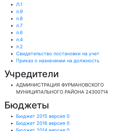
Л.1
л.9
л.8
л.7
л.6
л.4
л.2
Свидетельство постановки на учет
Приказ о назначении на должность
Учредители
АДМИНИСТРАЦИЯ ФУРМАНОВСКОГО
МУНИЦИПАЛЬНОГО РАЙОНА 24300714
Бюджеты
Бюджет 2015 версия 0
Бюджет 2016 версия 0
Бюджет 2014 версия 0