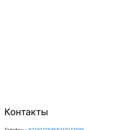
Контакты
Телефон -
82130725958213072595