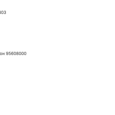
403
йон 95608000