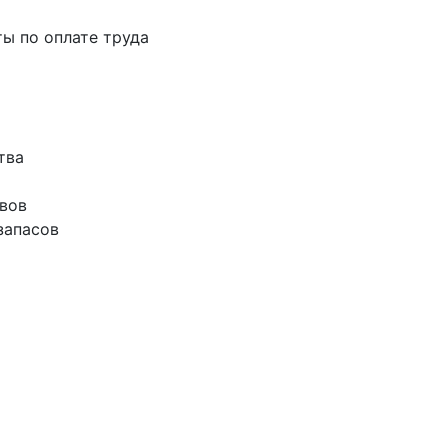
ты по оплате труда
тва
ивов
запасов