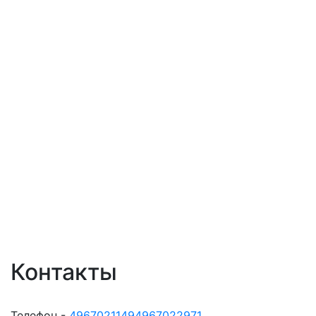
Контакты
Телефон -
49670211494967022971