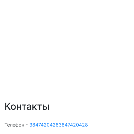
Контакты
Телефон -
38474204283847420428