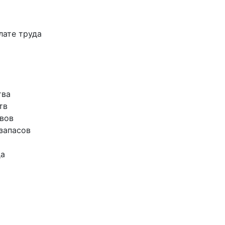
лате труда
тва
тв
ивов
запасов
да