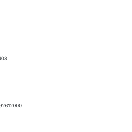
403
 92612000