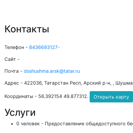
Контакты
Телефон -
8436693127-
Сайт -
Почта -
dsshushma.arsk@tatar.ru
Адрес -
422036, Татарстан Респ, Арский р-н, , Шушм
Координаты -
56.392154 49.877312
.
Открыть карту
Услуги
0 человек - Предоставление общедоступного бе