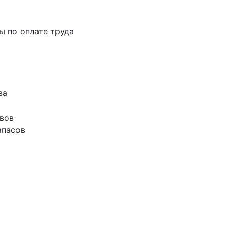
ты по оплате труда
ва
ивов
апасов