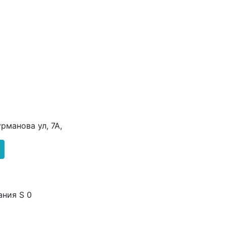
урманова ул, 7А,
ания S 0