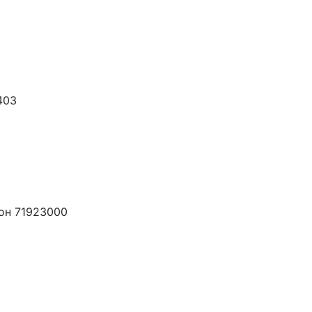
403
он 71923000