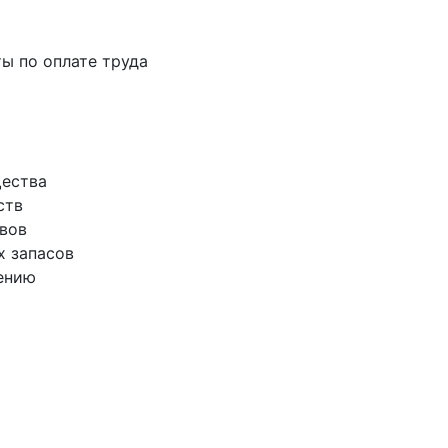
ты по оплате труда
щества
ств
ивов
х запасов
лению