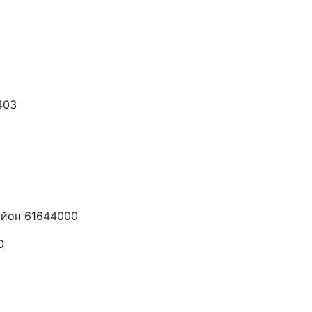
403
айон 61644000
0