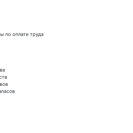
ты по оплате труда
ва
ств
ивов
апасов