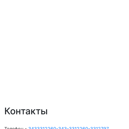
Контакты
Телефон -
3433312260-343-3312260-3312797