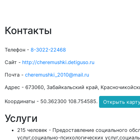
Контакты
Телефон -
8-3022-22468
Сайт -
http://cheremushki.detiguso.ru
Почта -
cheremushki_2010@mail.ru
Адрес -
673060, Забайкальский край, Красночикойский
Координаты -
50.362300 108.754585
.
Открыть карт
Услуги
215 человек - Предоставление социального об
услуг,социально-психологических услуг,социаль