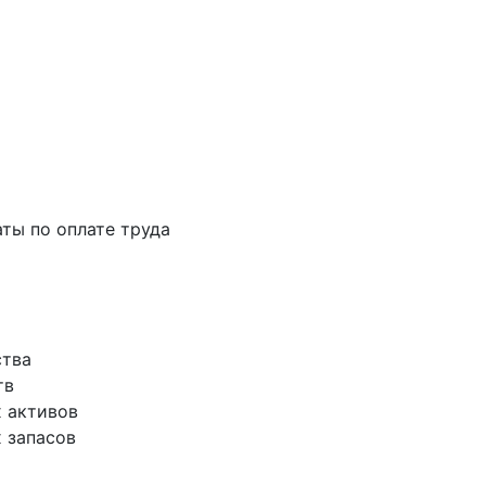
аты по оплате труда
ства
тв
х активов
х запасов