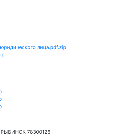
юридического лица.pdf.zip
ip
p
p
p
РЫБИНСК 78300126