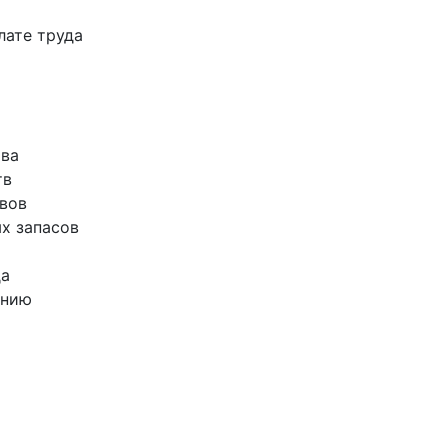
лате труда
тва
тв
ивов
ых запасов
да
ению